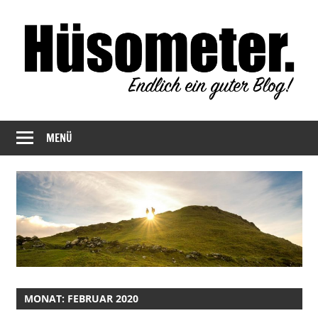
Zum
Inhalt
springen
Endlich
Hüsometer
ein
MENÜ
Blog
guter
Blog!
MONAT:
FEBRUAR 2020