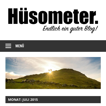
Zum
Inhalt
springen
Endlich
Hüsometer
ein
MENÜ
Blog
guter
Blog!
MONAT:
JULI 2015