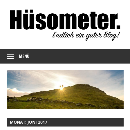
Zum
Inhalt
springen
Endlich
Hüsometer
ein
MENÜ
Blog
guter
Blog!
MONAT:
JUNI 2017