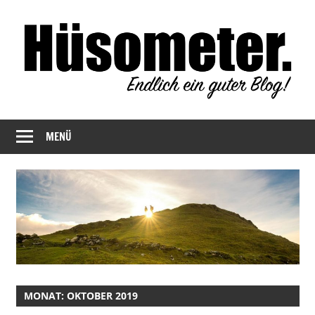
Zum
Inhalt
springen
Endlich
Hüsometer
ein
MENÜ
Blog
guter
Blog!
MONAT:
OKTOBER 2019