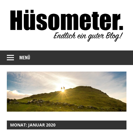
Zum
Inhalt
springen
Endlich
Hüsometer
ein
MENÜ
Blog
guter
Blog!
MONAT:
JANUAR 2020