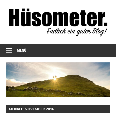
Zum
Inhalt
springen
Endlich
Hüsometer
ein
MENÜ
Blog
guter
Blog!
MONAT:
NOVEMBER 2016