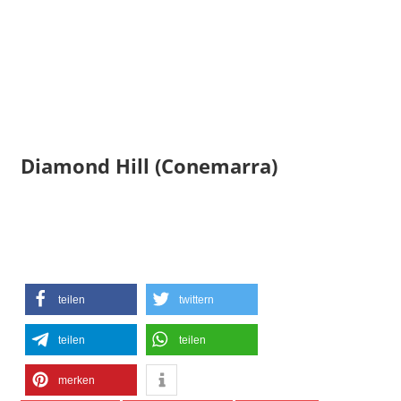
Diamond Hill (Conemarra)
teilen
twittern
teilen
teilen
merken