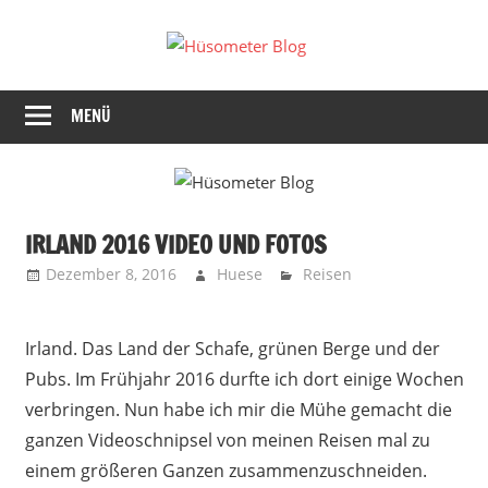
Zum
Hüsomete
Inhalt
springen
Endlich
Blog
ein
MENÜ
guter
Blog!
IRLAND 2016 VIDEO UND FOTOS
Dezember 8, 2016
Huese
Reisen
Irland. Das Land der Schafe, grünen Berge und der
Pubs. Im Frühjahr 2016 durfte ich dort einige Wochen
verbringen. Nun habe ich mir die Mühe gemacht die
ganzen Videoschnipsel von meinen Reisen mal zu
einem größeren Ganzen zusammenzuschneiden.