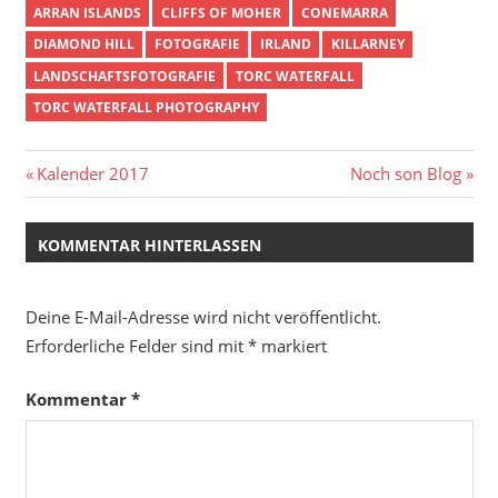
ARRAN ISLANDS
CLIFFS OF MOHER
CONEMARRA
DIAMOND HILL
FOTOGRAFIE
IRLAND
KILLARNEY
LANDSCHAFTSFOTOGRAFIE
TORC WATERFALL
TORC WATERFALL PHOTOGRAPHY
Beitragsnavigation
Vorheriger
Nächster
Kalender 2017
Noch son Blog
Beitrag:
Beitrag:
KOMMENTAR HINTERLASSEN
Deine E-Mail-Adresse wird nicht veröffentlicht.
Erforderliche Felder sind mit
*
markiert
Kommentar
*