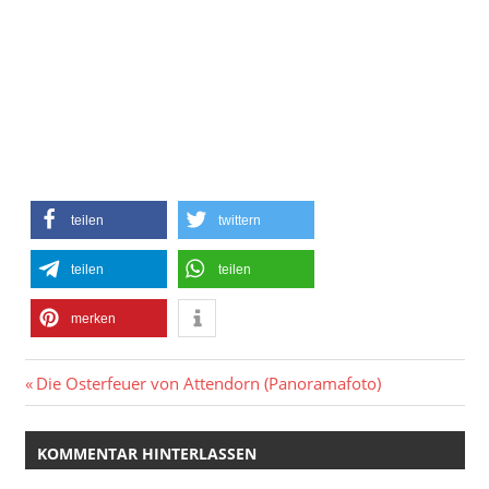
teilen
twittern
teilen
teilen
merken
Beitragsnavigation
Vorheriger
Die Osterfeuer von Attendorn (Panoramafoto)
Beitrag:
KOMMENTAR HINTERLASSEN