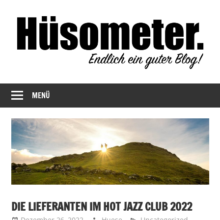
Zum
Inhalt
springen
Endlich
Hüsometer
ein
MENÜ
Blog
guter
Blog!
DIE LIEFERANTEN IM HOT JAZZ CLUB 2022
Dezember 26, 2022
Huese
Uncategorized