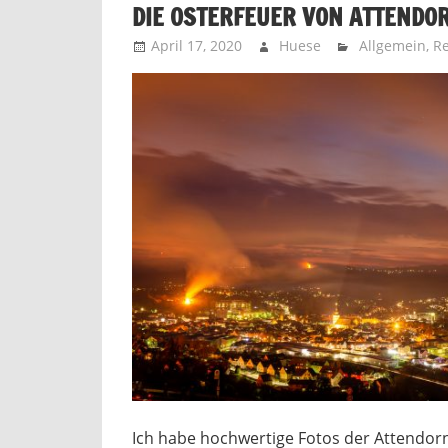
DIE OSTERFEUER VON ATTENDO
April 17, 2020
Huese
Allgemein
,
Re
Ich habe hochwertige Fotos der Attendor