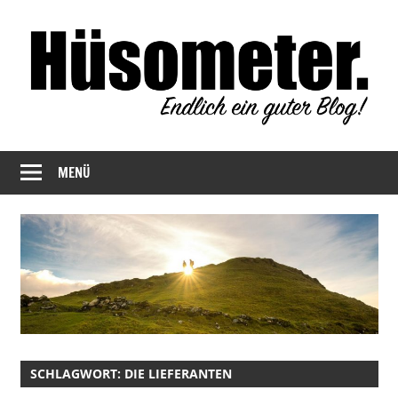
Zum
Inhalt
springen
Endlich
Hüsometer
ein
MENÜ
Blog
guter
Blog!
SCHLAGWORT:
DIE LIEFERANTEN