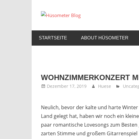
Zum
Inhalt
Hüsomete
springen
Endlich
Blog
ein
STARTSEITE
ABOUT HÜSOMETER
guter
Blog!
WOHNZIMMERKONZERT M
Dezember 17, 2019
Huese
Uncateg
Neulich, bevor der kalte und harte Winter
Land gelegt hat, haben wir noch ein klein
paar romantische Lovesongs zum Besten 
zarten Stimme und großem Gitarrenspiel 