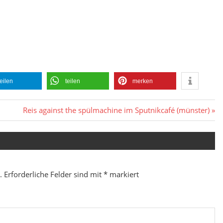
teilen
teilen
merken
Nächster
Reis against the spülmachine im Sputnikcafé (münster)
Beitrag:
.
Erforderliche Felder sind mit
*
markiert