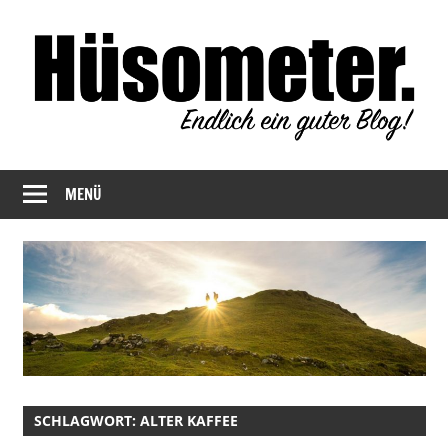
Zum
Inhalt
springen
Endlich
Hüsometer
ein
MENÜ
Blog
guter
Blog!
SCHLAGWORT:
ALTER KAFFEE