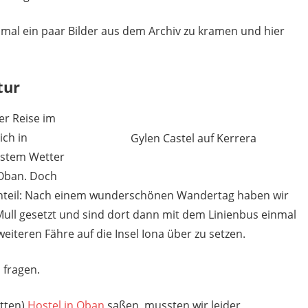
 mal ein paar Bilder aus dem Archiv zu kramen und hier
tur
er Reise im
ich in
Gylen Castel auf Kerrera
estem Wetter
n Oban. Doch
genteil: Nach einem wunderschönen Wandertag haben wir
 Mull gesetzt und sind dort dann mit dem Linienbus einmal
eiteren Fähre auf die Insel Iona über zu setzen.
 fragen.
etten)
Hostel in Oban
saßen, mussten wir leider