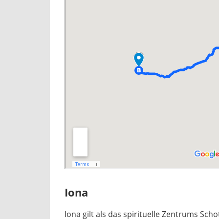
Iona
Iona gilt als das spirituelle Zentrums Scho