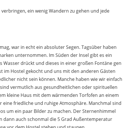
u verbringen, ein wenig Wandern zu gehen und jede
en mag, war in echt ein absoluter Segen. Tagsüber haben
arken unternommen. Im Süden der Insel gibt es ein
 das Wasser drückt und dieses in einer großen Fontäne gen
t im Hostel gekocht und uns mit den anderen Gästen
edlicher nicht sein können. Manche haben wie wir einfach
sind vermutlich aus gesundheitlichen oder spirituellen
dem kleine Haus mit dem wärmenden Torfofen an einem
 eine friedliche und ruhige Atmosphäre. Manchmal sind
os um ein paar Bilder zu machen. Der Sternenhimmel
an dann auch schonmal die 5 Grad Außentemperatur
iese vor dem Hostel stehen und staunen.