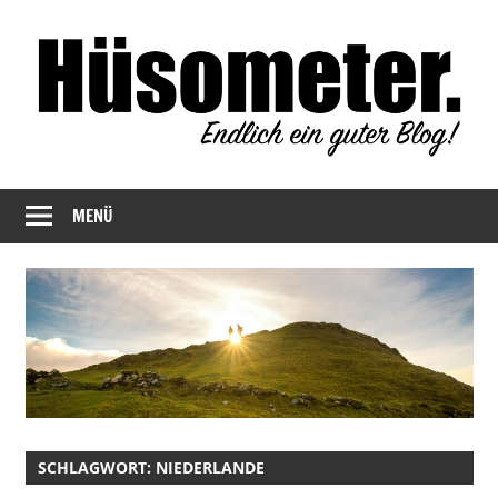
Zum
Inhalt
springen
Endlich
Hüsometer
ein
MENÜ
Blog
guter
Blog!
SCHLAGWORT:
NIEDERLANDE